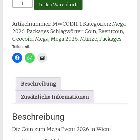
Event
In den Warenkorb
Coin
"Mega
Artikelnummer:
MWCOIN1-1
Kategorien:
Mega
2026"
2026
,
Packages
Schlagwörter:
Coin
,
Eventcoin
,
-
Geocoin
,
Mega
,
Mega 2026
,
Münze
,
Packages
BUNDLE
Menge
Teilen mit:
Beschreibung
Zusätzliche Informationen
Beschreibung
Die Coin zum Mega Event 2026 in Wien!