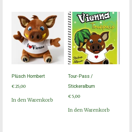
weist
mehrer
Variant
auf.
Die
Option
können
auf
der
Produkt
gewählt
Plüsch Hornbert
Tour-Pass /
werden
Stickeralbum
€
25,00
€
5,00
In den Warenkorb
In den Warenkorb