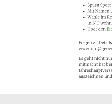
Spusu Sport
Mit Namen u
Wähle im Re
in N.Ö wohnh
Über den
Ei
Fragen zu Detail
www.info@geow4
Es geht nicht nu
mitmacht hat ber
Jahreshauptvers
auszeichnen und 