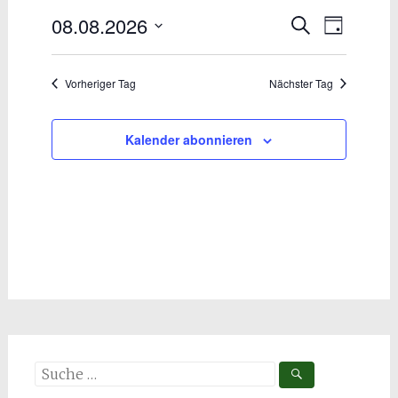
08.08.2026
Veranstal
Verans
August
Suche
Tag
Datum
Ansich
Suche
2026
wählen.
Naviga
und
Vorheriger Tag
Nächster Tag
Ansichten
Kalender abonnieren
Navigatio
Suche
nach: