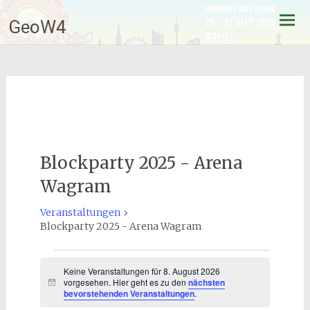
Zum
GeoW4
Inhalt
springen
Blockparty 2025 - Arena
Wagram
Veranstaltungen
Blockparty 2025 - Arena Wagram
Veranstaltungen
Keine Veranstaltungen für 8. August 2026
für
vorgesehen. Hier geht es zu den
nächsten
Hinweis
bevorstehenden Veranstaltungen
.
8.