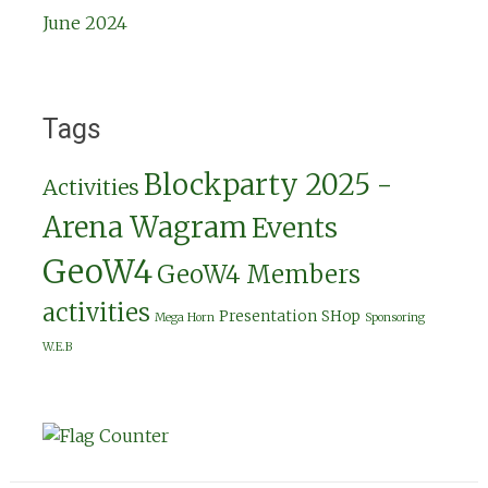
June 2024
Tags
Blockparty 2025 -
Activities
Arena Wagram
Events
GeoW4
GeoW4 Members
activities
Presentation
SHop
Mega Horn
Sponsoring
W.E.B