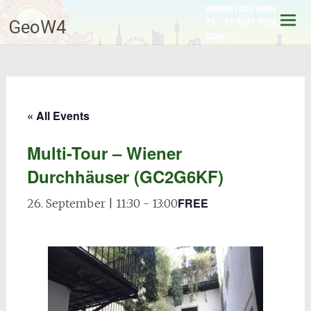
Skip
GeoW4
to
content
« All Events
Multi-Tour – Wiener
Durchhäuser (GC2G6KF)
FREE
26. September | 11:30
-
13:00