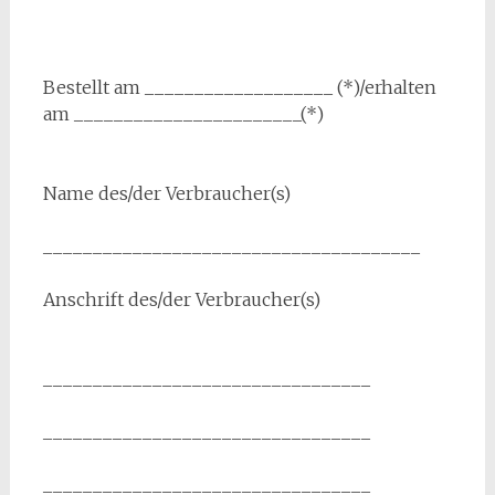
Bestellt am ___________________ (*)/erhalten
am _______________________(*)
Name des/der Verbraucher(s)
______________________________________
Anschrift des/der Verbraucher(s)
_________________________________
_________________________________
_________________________________