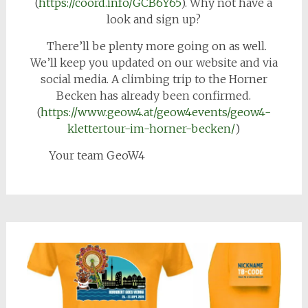
(
https://coord.info/GCB6Y65
). Why not have a
look and sign up?
There’ll be plenty more going on as well.
We’ll keep you updated on our website and via
social media. A climbing trip to the Horner
Becken has already been confirmed.
(
https://www.geow4.at/geow4events/geow4-
klettertour-im-horner-becken/
)
Your team GeoW4