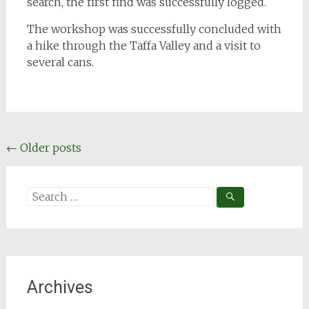
search, the first find was successfully logged.
The workshop was successfully concluded with
a hike through the Taffa Valley and a visit to
several cans.
Posts
←
Older posts
navigation
Search
for:
Archives